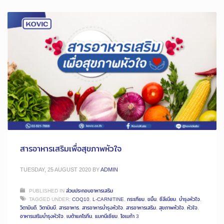
สารอาหารเสริมเพื่อสุขภาพหัวใจ
TUESDAY, 25 AUGUST 2020
BY
ADMIN
PUBLISHED IN
ส่วนประกอบอาหารเสริม
TAGGED UNDER:
COQ10
,
L-CARNITINE
,
กระเทียม
,
ขมิ้น
,
ซีลีเนียม
,
บำรุงหัวใจ
,
วิตามินดี
,
วิตามินบี
,
สารอาหาร
,
สารอาหารบำรุงหัวใจ
,
สารอาหารเสริม
,
สุขภาพหัวใจ
,
หัวใจ
,
อาหารเสริมบำรุงหัวใจ
,
เบต้าแคโรทีน
,
แมกนีเซียม
,
โอเมก้า 3