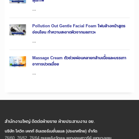
สุขภาพ
...
Pollution Out Gentle Facial Foam โฟมล้างหน้าสูตร
อ่อนโยน ทำความสะอาดผิวจากมลภาวะ
...
Massage Cream ตัวช่วยผ่อนคลายกล้ามเนื้อและบรรเทา
อาการปวดเมื่อย
...
สำนักงานใหญ่ ติดต่อฝ่ายขาย ฝ่ายประสานงาน อย.
บริษัท โควิก เคทท์ อินเตอร์เนชั่นแนล (ประเทศไทย) จํากัด
76/60, 76/62, 76/64 ถนนแจ้งวัฒนะ แขวงอนุสาวรีย์ เขตบางเขน