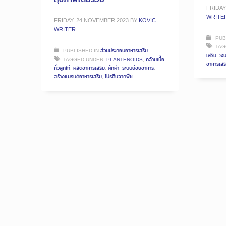
FRIDAY
WRITE
FRIDAY, 24 NOVEMBER 2023
BY
KOVIC
WRITER
PUB
TAG
PUBLISHED IN
ส่วนประกอบอาหารเสริม
เสริม
,
ระ
TAGGED UNDER:
PLANTENOIDS
,
กล้ามเนื้อ
,
อาหารเสร
ถั่วลูกไก่
,
ผลิตอาหารเสริม
,
ผักผำ
,
ระบบย่อยอาหาร
,
สร้างแบรนด์อาหารเสริม
,
โปรตีนจากพืช