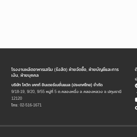
โรงงานผลิตอาหารเสริม (รังสิต) ฝ่ายจัดซื้อ, ฝ่ายบัญชีและการ
ต
เงิน, ฝ่ายบุคคล
ป
บริษัท โควิก เคทท์ อินเตอร์เนชั่นแนล (ประเทศไทย) จํากัด
9/18-19, 9/20, 9/55 หมู่ที่ 5 ต.คลองหนึ่ง อ.คลองหลวง จ.ปทุมธานี
12120
โทร: 02-516-1671