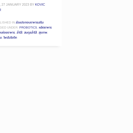
, 27 JANUARY 2023
BY
KOVIC
R
LISHED IN
ส่วนประกอบอาหารเสริม
GED UNDER:
PROBOTICS
,
ผลิตอาหาร
บบย่อยอาหาร
,
ลำไส้
,
สมดุลลำไส้
,
สุขภาพ
,
ิม
,
โพรไบโอติก