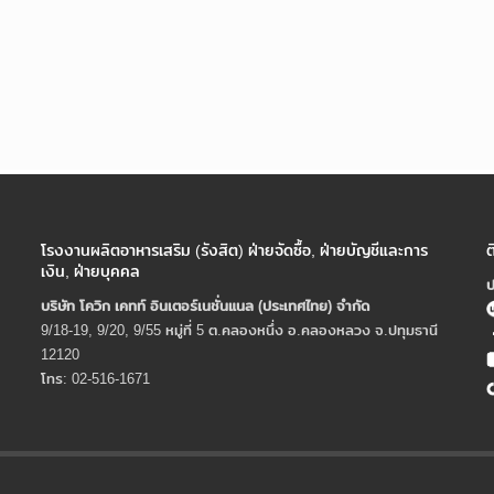
โรงงานผลิตอาหารเสริม (รังสิต) ฝ่ายจัดซื้อ, ฝ่ายบัญชีและการ
ต
เงิน, ฝ่ายบุคคล
ป
บริษัท โควิก เคทท์ อินเตอร์เนชั่นแนล (ประเทศไทย) จํากัด
9/18-19, 9/20, 9/55 หมู่ที่ 5 ต.คลองหนึ่ง อ.คลองหลวง จ.ปทุมธานี
12120
โทร: 02-516-1671