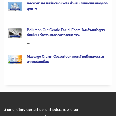
ผลิตอาหารเสริมเริ่มต้นอย่างไร สำหรับเจ้าของแบรนด์ธุรกิจ
สุขภาพ
...
Pollution Out Gentle Facial Foam โฟมล้างหน้าสูตร
อ่อนโยน ทำความสะอาดผิวจากมลภาวะ
...
Massage Cream ตัวช่วยผ่อนคลายกล้ามเนื้อและบรรเทา
อาการปวดเมื่อย
...
สำนักงานใหญ่ ติดต่อฝ่ายขาย ฝ่ายประสานงาน อย.