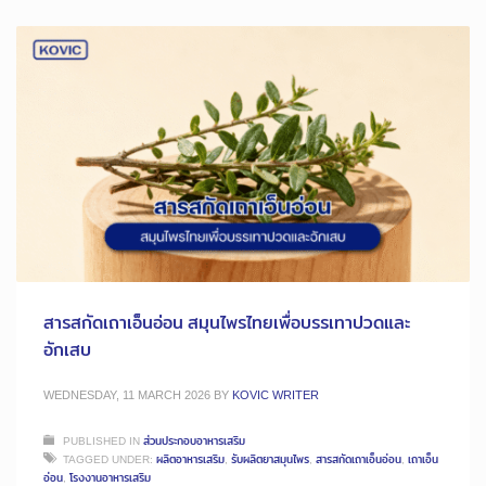
สารสกัดเถาเอ็นอ่อน สมุนไพรไทยเพื่อบรรเทาปวดและ
อักเสบ
WEDNESDAY, 11 MARCH 2026
BY
KOVIC WRITER
PUBLISHED IN
ส่วนประกอบอาหารเสริม
TAGGED UNDER:
ผลิตอาหารเสริม
,
รับผลิตยาสมุนไพร
,
สารสกัดเถาเอ็นอ่อน
,
เถาเอ็น
อ่อน
,
โรงงานอาหารเสริม