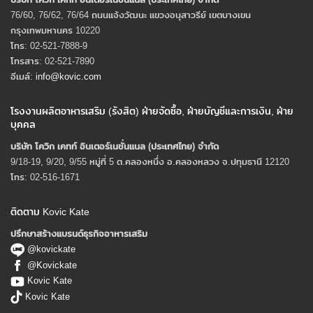
76/60, 76/62, 76/64 ถนนแจ้งวัฒนะ แขวงอนุสาวรีย์ เขตบางเขน
กรุงเทพมหานคร 10220
โทร: 02-521-7888-9
โทรสาร: 02-521-7890
อีเมล์:
info@kovic.com
โรงงานผลิตอาหารเสริม (รังสิต) ฝ่ายจัดซื้อ, ฝ่ายบัญชีและการเงิน, ฝ่าย
บุคคล
บริษัท โควิก เคทท์ อินเตอร์เนชั่นแนล (ประเทศไทย) จํากัด
9/18-19, 9/20, 9/55 หมู่ที่ 5 ต.คลองหนึ่ง อ.คลองหลวง จ.ปทุมธานี 12120
โทร: 02-516-1671
ติดตาม Kovic Kate
ปรึกษาสร้างแบรนด์ธุรกิจอาหารเสริม
@kovickate
@Kovickate
Kovic Kate
Kovic Kate