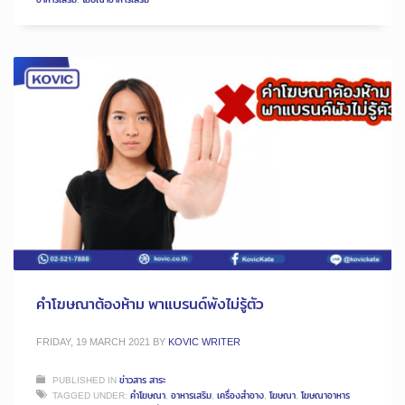
คำโฆษณาต้องห้าม พาแบรนด์พังไม่รู้ตัว
FRIDAY, 19 MARCH 2021
BY
KOVIC WRITER
PUBLISHED IN
ข่าวสาร สาระ
TAGGED UNDER:
คำโฆษณา
,
อาหารเสริม
,
เครื่องสำอาง
,
โฆษณา
,
โฆษณาอาหาร