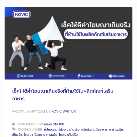
เช็คให้ดีคำโฆษณาเกินจริงที่ห้ามใช้ในผลิตภัณฑ์เสริม
อาหาร
FRIDAY, 07 MAY 2021
BY
KOVIC WRITER
PUBLISHED IN
การตลาด ONLINE
TAGGED UNDER:
คำโฆษณา
,
คำโฆษณาเกินจริง
,
ผลิตภัณฑ์เสริมอาหาร
,
อาหารเสริม
,
เกินจริง
,
โฆษณา
,
โฆษณาอาหารเสริม
,
โฆษณาเกินจริง