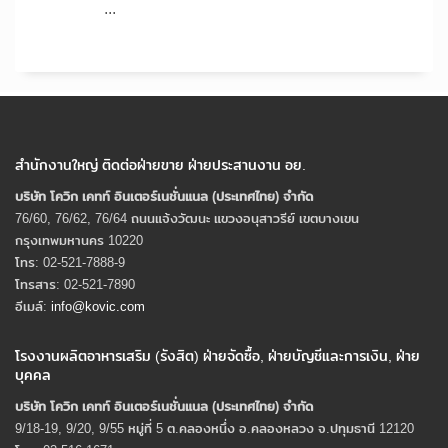
...
สำนักงานใหญ่ ติดต่อฝ่ายขาย ฝ่ายประสานงาน อย.
บริษัท โควิก เคทท์ อินเตอร์เนชั่นแนล (ประเทศไทย) จํากัด
76/60, 76/62, 76/64 ถนนแจ้งวัฒนะ แขวงอนุสาวรีย์ เขตบางเขน
กรุงเทพมหานคร 10220
โทร: 02-521-7888-9
โทรสาร: 02-521-7890
อีเมล์:
info@kovic.com
โรงงานผลิตอาหารเสริม (รังสิต) ฝ่ายจัดซื้อ, ฝ่ายบัญชีและการเงิน, ฝ่าย
บุคคล
บริษัท โควิก เคทท์ อินเตอร์เนชั่นแนล (ประเทศไทย) จํากัด
9/18-19, 9/20, 9/55 หมู่ที่ 5 ต.คลองหนึ่ง อ.คลองหลวง จ.ปทุมธานี 12120