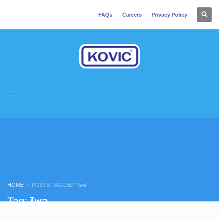
FAQs
Careers
Privacy Policy
HOME
POSTS TAGGED "ไพล"
Tag: ไพล