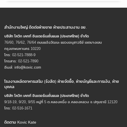
สำนักงานใหญ่ ติดต่อฝ่ายขาย ฝ่ายประสานงาน อย.
บริษัท โควิก เคทท์ อินเตอร์เนชั่นแนล (ประเทศไทย) จํากัด
76/60, 76/62, 76/64 ถนนแจ้งวัฒนะ แขวงอนุสาวรีย์ เขตบางเขน
กรุงเทพมหานคร 10220
โทร: 02-521-7888-9
โทรสาร: 02-521-7890
อีเมล์:
info@kovic.com
โรงงานผลิตอาหารเสริม (รังสิต) ฝ่ายจัดซื้อ, ฝ่ายบัญชีและการเงิน, ฝ่าย
บุคคล
บริษัท โควิก เคทท์ อินเตอร์เนชั่นแนล (ประเทศไทย) จํากัด
9/18-19, 9/20, 9/55 หมู่ที่ 5 ต.คลองหนึ่ง อ.คลองหลวง จ.ปทุมธานี 12120
โทร: 02-516-1671
ติดตาม Kovic Kate