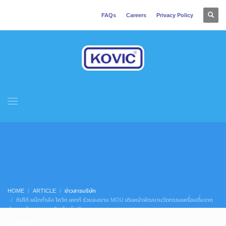
FAQs
Careers
Privacy Policy
HOME
ARTICLE
ข่าวสารบริษัท
ทิปโก้ ผนึกกำลัง โควิก เคทท์ ร่วมลงนาม MOU เดินหน้าพัฒนานวัตกรรมเครื่องดื่มจาก
กัญชา-กัญชง และผลิตภัณฑ์เสริมอาหาร
ทิปโก้ ผนึกกำลัง โควิก เคทท์ ร่วมลงนาม