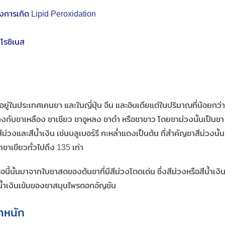
ั้งการเกิด Lipid Peroxidation
ทโรซิเนส
อยู่ในประเทศเคนยา และในญี่ปุ่น จีน และอินเดียแต่ในปริมาณที่น้อยกว่า
ต่างกับชาเหลือง ชาเชียว ชาอูหลง ชาดำ หรือชาขาว โดยชาม่วงนั้นเป็นชา
สีม่วงและสีน้ำเงิน เช่นบลูเบอร์รี กะหล่ำแดงเป็นต้น ที่สำคัญชาสีม่วงนั้น
ชาเขียวทั่วไปถึง 135 เท่า
ื่อนี้นั้นมาจากใบชาสดของต้นชาที่มีสีม่วงโดดเด่น ซึ่งสีม่วงหรือสีน้ำเงิ
น้ำเงินเข้มของชาสมุนไพรดอกอัญชัน
ำหนัก