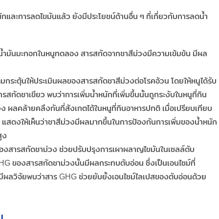
และการลดไขมันแล้ว ยังมีประโยชน์ด้านอื่น ๆ ที่เกี่ยวกับการลดน้ำ
้ำมันมะกอกในหนูทดลอง สารสกัดจากชาสีม่วงมีความเข้มข้น มีผล
มกระตุ้นให้ประเมินผลของสารสกัดชาสีม่วงต่อโรคอ้วน โดยให้หนูได้รับ
ดชาเขียว พบว่าการเพิ่มน้ำหนักที่เพิ่มขึ้นนั้นถูกระงับในหนูที่กิน
 ผลคล้ายคลึงกันที่สังเกตได้ในหนูที่กินอาหารปกติ เมื่อเปรียบเทียบ
 แสดงให้เห็นว่าชาสีม่วงมีผลมากขึ้นในการป้องกันการเพิ่มของน้ำหนัก
สูง
องสารสกัดชาม่วง ช่วยปรับปรุงการเผาผลาญไขมันในเซลล์ตับ
HG ของสารสกัดชาม่วงนั้นมีผลกระทบตับอ่อน ซึ่งเป็นเอนไซม์ที่
มีผลวิจัยพบว่าสาร GHG ช่วยยับยั้งเอนไซม์ไลเปสของตับอ่อนด้วย
ณ