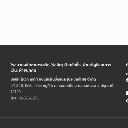
โรงงานผลิตอาหารเสริม (รังสิต) ฝ่ายจัดซื้อ, ฝ่ายบัญชีและการ
ต
เงิน, ฝ่ายบุคคล
ป
บริษัท โควิก เคทท์ อินเตอร์เนชั่นแนล (ประเทศไทย) จํากัด
9/18-19, 9/20, 9/55 หมู่ที่ 5 ต.คลองหนึ่ง อ.คลองหลวง จ.ปทุมธานี
12120
โทร: 02-516-1671