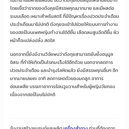
ในตำนานแพทย์แผนจีน จัดว่าตังกุยเป็นสมุนไพรที่นิยมมาก
โดยเชื่อว่ารากของตังคุยมีสรรพคุณมากมาย และมีผลต่อ
ระบบเลือด เหมาะสำหรับสตรี ที่มีปัญหาเรื่องปวดประจำเดือน
ประจำเดือนมาไม่ปกติ ตังกุยจะเข้าไปช่วยให้ระบบการทำงาน
ของฮอร์โมนเพศหญิงทำงานได้ดีขึ้น เลือดลมสูบฉีดดีขึ้น ผิว
หน้าก็จะเปล่งปลั่ง สดใส
นอกจากนี้ยังมีงานวิจัยพบว่าตังกุยสามารถยับยั้งอนุมูล
อิสระ ที่ทำให้เกิดเป็นโรคมะเร็งได้อีกด้วย นอกจากลดการ
ปวดประจำเดือน และบำรุงโลหิตแล้ว ยังมีสรรพคุณอื่นๆ อีก
มากมายเลยคะ อาทิ ลดการหดตัวของมดลูก อาการ
อ่อนเพลีย บรรเทาอาการร้อนวูบวาบสำหรับผู้หญิงวัยทอง
เนื่องจากฮอร์โมนไม่ปกติ
รับงานสร้างแบรนด์และผลิต
เครื่องสำอาง
ท่านที่ต้องการ