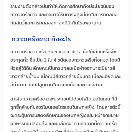
รายงานดังกล่าวนั้นทำให้เกิดการศึกษาถึงประโยชน์ของ
กวาวเครือขาว และต่อมาได้รับการพิสูจน์ทั้งในการทดลอง
กับสัตว์และการทดลองทางคลินิกในโรงพยาบาล
กวาวเครือขาว คืออะไร
กวาวเครือขาว หรือ Pueraria mirifica คือไม้เลื้อยหรือพืช
ตระกูลถั่ว ซึ่งเป็น 1 ใน 4 ชนิดของกวาวเครือทั้งหมด โดยมี
หัวอยู่ใต้ดิน ลักษณะเป็นทรงกลมเมื่อผ่าออกมาจะมียาวสี
ขาวคล้ายน้ำนม เนื้อในมีสีขาวคล้ายมันแกว เนื้อละเอียดและ
มีน้ำมาก นิยมปลูกมากในภาคเหนือ และภาคอีสาน
สารในกวาวเครือขาวจะประกอบไปด้วยไฟโตเอสโตเจน ที่มี
ฤทธิ์คล้ายกับฮอร์โมนเอสโตรเจนในเพศหญิง โดยสารตัวนี้
จะกระตุ้นการแสดงลักษณะของเพศหญิงเช่น หน้าอกขยาย
ผิวพรรณเปล่งปลั่ง และมีเลือดฝาด นอกจากนี้กวาวเครือ
ขาวยังมีฤทธิ์เป็นยาสมุนไพรที่ช่วยบำรุงเนื้อหนังในเต่งตึง