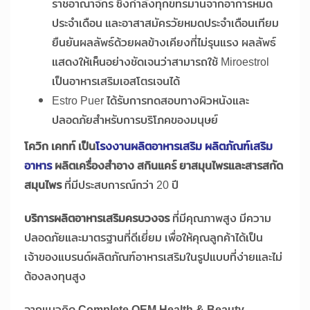
ราชอาณาจักร ซึ่งกำลังทุกข์ทรมานจากอาการหมด
ประจำเดือน และอาสาสมัครวัยหมดประจำเดือนเทียม
ยืนยันผลลัพธ์ด้วยผลข้างเคียงที่ไม่รุนแรง ผลลัพธ์
แสดงให้เห็นอย่างชัดเจนว่าสามารถใช้ Miroestrol
เป็นอาหารเสริมเอสโตรเจนได้
Estro Puer ได้รับการทดสอบทางผิวหนังและ
ปลอดภัยสำหรับการบริโภคของมนุษย์
โควิก เคทท์ เป็น
โรงงานผลิตอาหารเสริม ผลิตภัณฑ์เสริม
อาหาร
ผลิตเครื่องสำอาง สกินแคร์ ยาสมุนไพรและสารสกัด
สมุนไพร
ที่มีประสบการณ์กว่า 20 ปี
บริการผลิตอาหารเสริมครบวงจร
ที่มีคุณภาพสูง มีความ
ปลอดภัยและมาตรฐานที่ดีเยี่ยม เพื่อให้คุณลูกค้าได้เป็น
เจ้าของแบรนด์ผลิตภัณฑ์อาหารเสริมในรูปแบบที่ง่ายและไม่
ต้องลงทุนสูง
จากแนวคิด
Complete OEM Health & Beauty