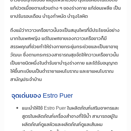
แก้ปวดเมื่อยตามส่วนต่าง ๆ ของร่างกาย แก้อ่อนเพลีย เป็น
ยาปรับรอบเดือน บำรุงกำหนัด บำรุงโลหิต
ถึงแม้ว่ากวาวเครือขาวนั้นจะเป็นสมุนไพรที่มีประโยชน์อย่าง
มากในเพศหญิง แต่ในเพศชายเองกวาวเครือขาวก็มี
สรรพคุณที่ช่วยทำให้ร่างกายกระชุ่มกระช่วยและเป็นยาอายุ
วัฒนะ ซึ่งตามกระทรวงสาธารณสุขจัดให้กวาวเครือขาวนั้น
เป็นยาชนิดหนึ่งในตำรับยาบำรุงร่างกาย และได้รับอนุญาต
ให้ขึ้นทะเบียนเป็นตำรายาแผนโบราณ และยาแผนโบราณ
สามัญประจำบ้าน
จุดเด่นของ Estro Puer
แนะนำให้ใช้ Estro Puer ในผลิตภัณฑ์เสริมอาหารและ
สูตรในผลิตภัณฑ์เครื่องสำอางที่ใช้น้ำ สามารถอยู่ใน
ผลิตภัณฑ์ดูแลผิวและผลิตภัณฑ์ดูแลเส้นผม