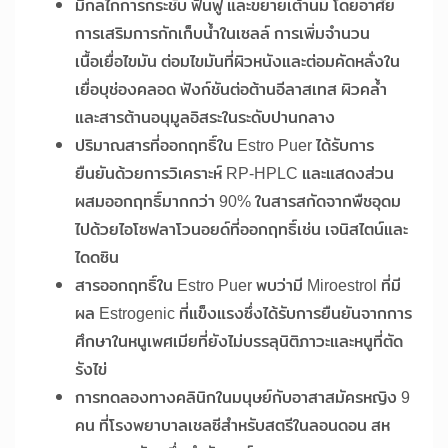
มีกลไกการกระชับ ฟื้นฟู และขยายเต้านม โดยอาศัย
การเสริมการกักเก็บน้ำในเซลล์ การเพิ่มจำนวน
เนื้อเยื่อไขมัน ต่อมไขมันที่ผิวหนังและต่อมคัดหลั่งใน
เยื่อบุช่องคลอด ฟังก์ชันต่อต้านอีลาสเทส ผิวคล้ำ
และสารต้านอนุมูลอิสระในระดับปานกลาง
ปริมาณสารที่ออกฤทธิ์ใน Estro Puer ได้รับการ
ยืนยันด้วยการวิเคราะห์ RP-HPLC และแสดงส่วน
ผสมออกฤทธิ์มากกว่า 90% ในสารสกัดจากพืชอุดม
ไปด้วยไอโซฟลาโวนอยด์ที่ออกฤทธิ์เช่น เจนิสไตน์และ
ไดดซิน
สารออกฤทธิ์ใน Estro Puer พบว่ามี Miroestrol ที่มี
ผล Estrogenic ที่แข็งแรงซึ่งได้รับการยืนยันจากการ
ศึกษาในหนูเพศเมียที่ยังไม่บรรลุนิติภาวะและหนูที่ตัด
รังไข่
การทดลองทางคลินิกในมนุษย์กับอาสาสมัครหญิง 9
คน ที่โรงพยาบาลเชลซีสำหรับสตรีในลอนดอน สห