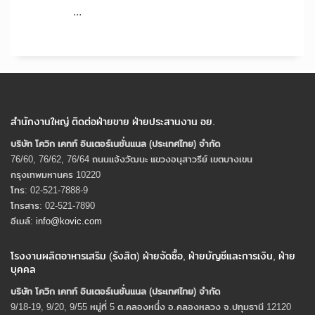
...
สำนักงานใหญ่ ติดต่อฝ่ายขาย ฝ่ายประสานงาน อย.
บริษัท โควิก เคทท์ อินเตอร์เนชั่นแนล (ประเทศไทย) จํากัด
76/60, 76/62, 76/64 ถนนแจ้งวัฒนะ แขวงอนุสาวรีย์ เขตบางเขน
กรุงเทพมหานคร 10220
โทร: 02-521-7888-9
โทรสาร: 02-521-7890
อีเมล์:
info@kovic.com
โรงงานผลิตอาหารเสริม (รังสิต) ฝ่ายจัดซื้อ, ฝ่ายบัญชีและการเงิน, ฝ่าย
บุคคล
บริษัท โควิก เคทท์ อินเตอร์เนชั่นแนล (ประเทศไทย) จํากัด
9/18-19, 9/20, 9/55 หมู่ที่ 5 ต.คลองหนึ่ง อ.คลองหลวง จ.ปทุมธานี 12120