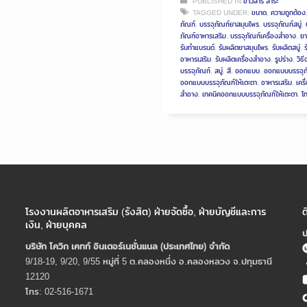
PUBLISHED IN
ข่าวสาร สาระ
TAGGED UNDER:
ขนาด
,
ความถูกต้อง
ภัณฑ์
,
บรรจุภัณฑ์ยาสมุนไพร
,
บรรจุภัณฑ์สบู่
,
ภัณฑ์อาหารเสริม
,
บรรจุภัณฑ์เครื่องสำอาง
,
ยา
รับทำแบรนด์
,
รับผลิตยาสมุนไพร
,
รับผลิตสบู่
,
อาหารเสริม
,
รับผลิตเครื่องสำอาง
,
รูปร่าง
,
วิธ
บรรจุภัณฑ์
,
สบู่
,
สี
,
ออกแบบ
,
ออกแบบบรรจุภ
ออกแบบบรรจุภัณฑ์ให้เตะตา
,
อาหารเสริม
,
เครื
สำอาง
,
เทคนิคออกแบบบรรจุภัณฑ์ให้เตะตา
,
โ
โรงงานผลิตอาหารเสริม (รังสิต) ฝ่ายจัดซื้อ, ฝ่ายบัญชีและการ
ต
เงิน, ฝ่ายบุคคล
ป
บริษัท โควิก เคทท์ อินเตอร์เนชั่นแนล (ประเทศไทย) จํากัด
9/18-19, 9/20, 9/55 หมู่ที่ 5 ต.คลองหนึ่ง อ.คลองหลวง จ.ปทุมธานี
12120
โทร: 02-516-1671