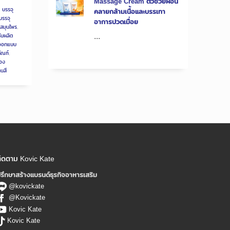
Massage Cream ตัวช่วยผ่อน
,
บรรจุ
คลายกล้ามเนื้อและบรรเทา
บรรจุ
อาการปวดเมื่อย
สมุนไพร
,
...
รับผลิต
ีออกแบบ
ัณฑ์
,
่อง
ทนสี
ิดตาม Kovic Kate
รึกษาสร้างแบรนด์ธุรกิจอาหารเสริม
@kovickate
@Kovickate
Kovic Kate
Kovic Kate