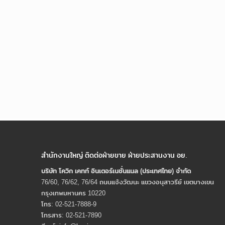
สำนักงานใหญ่ ติดต่อฝ่ายขาย ฝ่ายประสานงาน อย.
บริษัท โควิก เคทท์ อินเตอร์เนชั่นแนล (ประเทศไทย) จํากัด
76/60, 76/62, 76/64 ถนนแจ้งวัฒนะ แขวงอนุสาวรีย์ เขตบางเขน
กรุงเทพมหานคร 10220
โทร: 02-521-7888-9
โทรสาร: 02-521-7890