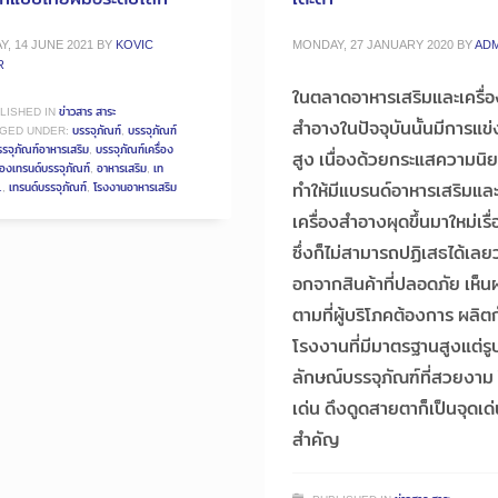
, 14 JUNE 2021
BY
KOVIC
MONDAY, 27 JANUARY 2020
BY
ADM
R
ในตลาดอาหารเสริมและเครื่อ
LISHED IN
ข่าวสาร สาระ
สำอางในปัจจุบันนั้นมีการแข่ง
GED UNDER:
บรรจุภัณฑ์
,
บรรจุภัณฑ์
รจุภัณฑ์อาหารเสริม
,
บรรจุภัณฑ์เครื่อง
สูง เนื่องด้วยกระแสความนิ
่องเทรนด์บรรจุภัณฑ์
,
อาหารเสริม
,
เท
ทำให้มีแบรนด์อาหารเสริมแล
1
,
เทรนด์บรรจุภัณฑ์
,
โรงงานอาหารเสริม
เครื่องสำอางผุดขึ้นมาใหม่เรื
ซึ่งก็ไม่สามารถปฏิเสธได้เลย
อกจากสินค้าที่ปลอดภัย เห็น
ตามที่ผู้บริโภคต้องการ ผลิต
โรงงานที่มีมาตรฐานสูงแต่รู
ลักษณ์บรรจุภัณฑ์ที่สวยงาม
เด่น ดึงดูดสายตาก็เป็นจุดเด
สำคัญ