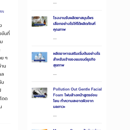
...
IN
โรงงานรับผลิตยาสมุนไพร
เลือกอย่างไรให้ได้ผลิตภัณฑ์
ง
คุณภาพ
ขันที่
...
ยม
ะ
ผลิตอาหารเสริมเริ่มต้นอย่างไร
่อย ๆ
สำหรับเจ้าของแบรนด์ธุรกิจ
สุขภาพ
ว่าน
...
ผล
กับ
Pollution Out Gentle Facial
ป
Foam โฟมล้างหน้าสูตรอ่อน
 โดด
โยน ทำความสะอาดผิวจาก
่น
มลภาวะ
...