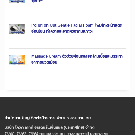
สุขภาพ
...
Pollution Out Gentle Facial Foam โฟมล้างหน้าสูตร
อ่อนโยน ทำความสะอาดผิวจากมลภาวะ
...
Massage Cream ตัวช่วยผ่อนคลายกล้ามเนื้อและบรรเทา
อาการปวดเมื่อย
...
สำนักงานใหญ่ ติดต่อฝ่ายขาย ฝ่ายประสานงาน อย.
บริษัท โควิก เคทท์ อินเตอร์เนชั่นแนล (ประเทศไทย) จํากัด
76/60, 76/62, 76/64 ถนนแจ้งวัฒนะ แขวงอนุสาวรีย์ เขตบางเขน