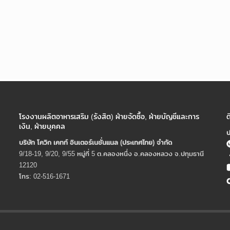
โรงงานผลิตอาหารเสริม (รังสิต) ฝ่ายจัดซื้อ, ฝ่ายบัญชีและการ
ต
เงิน, ฝ่ายบุคคล
ป
บริษัท โควิก เคทท์ อินเตอร์เนชั่นแนล (ประเทศไทย) จํากัด
9/18-19, 9/20, 9/55 หมู่ที่ 5 ต.คลองหนึ่ง อ.คลองหลวง จ.ปทุมธานี
12120
โทร: 02-516-1671