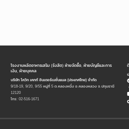
โรงงานผลิตอาหารเสริม (รังสิต) ฝ่ายจัดซื้อ, ฝ่ายบัญชีและการ
ต
เงิน, ฝ่ายบุคคล
ป
บริษัท โควิก เคทท์ อินเตอร์เนชั่นแนล (ประเทศไทย) จํากัด
9/18-19, 9/20, 9/55 หมู่ที่ 5 ต.คลองหนึ่ง อ.คลองหลวง จ.ปทุมธานี
12120
โทร: 02-516-1671