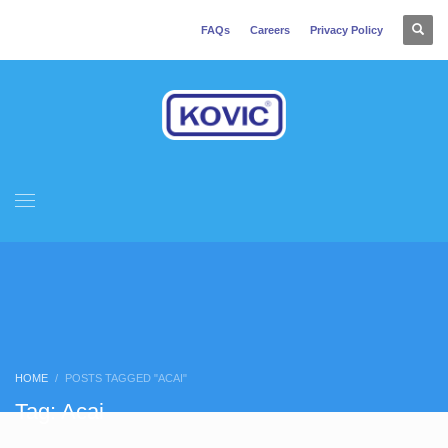
FAQs
Careers
Privacy Policy
HOME
POSTS TAGGED "ACAI"
Tag: Acai