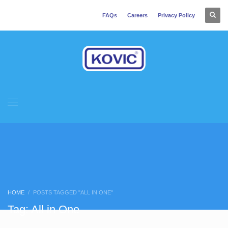
FAQs
Careers
Privacy Policy
HOME
POSTS TAGGED "ALL IN ONE"
Tag: All in One