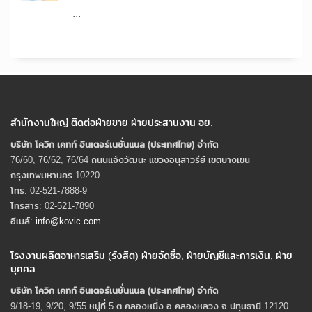
...
สำนักงานใหญ่ ติดต่อฝ่ายขาย ฝ่ายประสานงาน อย.
บริษัท โควิก เคทท์ อินเตอร์เนชั่นแนล (ประเทศไทย) จํากัด
76/60, 76/62, 76/64 ถนนแจ้งวัฒนะ แขวงอนุสาวรีย์ เขตบางเขน
กรุงเทพมหานคร 10220
โทร: 02-521-7888-9
โทรสาร: 02-521-7890
อีเมล์:
info@kovic.com
โรงงานผลิตอาหารเสริม (รังสิต) ฝ่ายจัดซื้อ, ฝ่ายบัญชีและการเงิน, ฝ่าย
บุคคล
บริษัท โควิก เคทท์ อินเตอร์เนชั่นแนล (ประเทศไทย) จํากัด
9/18-19, 9/20, 9/55 หมู่ที่ 5 ต.คลองหนึ่ง อ.คลองหลวง จ.ปทุมธานี 12120