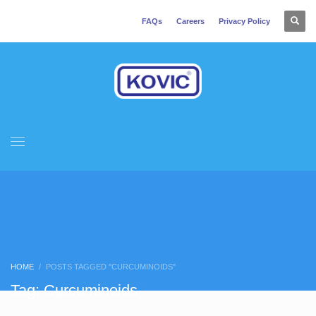
FAQs
Careers
Privacy Policy
HOME
POSTS TAGGED "CURCUMINOIDS"
Tag: Curcuminoids