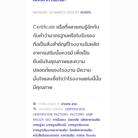
MONDAY, 16 MARCH 2020
BY
ADMIN
Certificate หรือที่หลายคนรู้จักกัน
กับคำว่ามาตรฐานหรือใบรับรอง
ถือเป็นสิ่งสำคัญที่โรงงานรับผลิต
อาหารเสริมนั้นควรมี เพื่อเป็น
ยืนยันในคุณภาพและความ
ปลอดภัยของโรงงาน มีความ
มั่นใจและเชื่อใจว่าโรงงานแห่งนี้นั้น
มีคุณภาพ
PUBLISHED IN
ข่าวสาร สาระ
TAGGED UNDER:
CERTIFICATE
,
CERTIFICATE FACTORY
,
FACTORY
,
GMP
,
HACCP
,
ISO
,
การรับรอง
,
ปลอดภัย
,
ผลิตอาหารเสริม
,
มาตรฐาน
,
มาตรฐานที่ควรมี
,
มาตรฐานโรงงาน
,
มาตรฐานโรงงานอาหารเสริม
,
รับผลิตอาหารเสริม
,
หนังสือรับรองฮาลาล
,
อาหารเสริม
,
ฮาลาล
,
โรงงาน
,