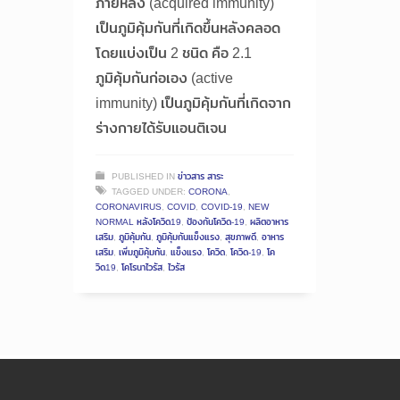
ภายหลัง (acquired immunity)
เป็นภูมิคุ้มกันที่เกิดขึ้นหลังคลอด
โดยแบ่งเป็น 2 ชนิด คือ 2.1
ภูมิคุ้มกันก่อเอง (active
immunity) เป็นภูมิคุ้มกันที่เกิดจาก
ร่างกายได้รับแอนติเจน
PUBLISHED IN
ข่าวสาร สาระ
TAGGED UNDER:
CORONA
,
CORONAVIRUS
,
COVID
,
COVID-19
,
NEW
NORMAL หลังโควิด19
,
ป้องกันโควิด-19
,
ผลิตอาหาร
เสริม
,
ภูมิคุ้มกัน
,
ภูมิคุ้มกันแข็งแรง
,
สุขภาพดี
,
อาหาร
เสริม
,
เพิ่มภูมิคุ้มกัน
,
แข็งแรง
,
โควิด
,
โควิด-19
,
โค
วิด19
,
โคโรนาไวรัส
,
ไวรัส