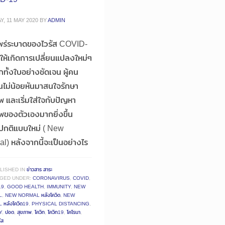
, 11 MAY 2020
BY
ADMIN
พร่ระบาดของไวรัส COVID-
ให้เกิดการเปลี่ยนแปลงใหม่ๆ
กทั้งใบอย่างชัดเจน ผู้คน
ไม่น้อยหันมาสนใจรักษา
พ และเริ่มใส่ใจกับปัญหา
พของตัวเองมากยิ่งขึ้น
ปกติแบบใหม่ ( New
l) หลังจากนี้จะเป็นอย่างไร
LISHED IN
ข่าวสาร สาระ
GED UNDER:
CORONAVIRUS
,
COVID
,
19
,
GOOD HEALTH
,
IMMUNITY
,
NEW
L
,
NEW NORMAL หลังโควิด
,
NEW
หลังโควิด19
,
PHYSICAL DISTANCING
,
Y
,
ปอด
,
สุขภาพ
,
โควิท
,
โควิท19
,
โคโรนา
,
ัส