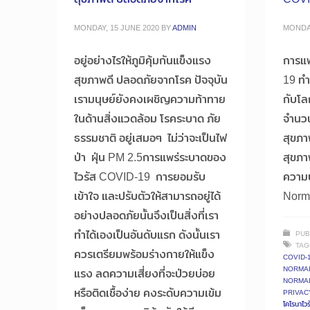
MONDAY, 15 JUNE 2020
BY
ADMIN
MONDAY
อยู่อย่างไรให้ภูมิคุ้มกันแข็งแรง
การแ
สุขภาพดี ปลอดภัยจากโรค ปัจจุบัน
19 ทำ
เรามนุษย์ยังคงเผชิญความท้าทาย
กับโล
ในด้านสิ่งแวดล้อม โรคระบาด ภัย
จำนวน
ธรรมชาติ อยู่เสมอๆ ไม่ว่าจะเป็นไฟ
สุขภา
ป่า ฝุ่น PM 2.5การแพร่ระบาดของ
สุขภา
ไวรัส COVID-19 การยอมรับ
ความ
เข้าใจ และปรับตัวให้สามารถอยู่ได้
Norma
อย่างปลอดภัยนั้นจึงเป็นสิ่งที่เรา
ทำได้เองเป็นอันดับแรก ดังนั้นเรา
PUB
TAG
ควรเตรียมพร้อมร่างกายให้แข็ง
COVID-
NORMA
แรง ลดความเสี่ยงที่จะป่วยบ่อย
NORMAL 
หรือติดเชื้อง่าย คงระดับความเข้ม
PRIVAC
โคโรนาไวร