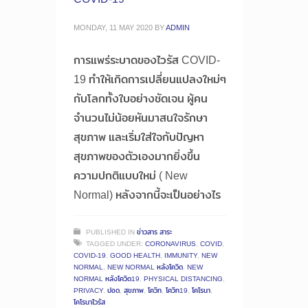
MONDAY, 11 MAY 2020
BY
ADMIN
การแพร่ระบาดของไวรัส COVID-
19 ทำให้เกิดการเปลี่ยนแปลงใหม่ๆ
กับโลกทั้งใบอย่างชัดเจน ผู้คน
จำนวนไม่น้อยหันมาสนใจรักษา
สุขภาพ และเริ่มใส่ใจกับปัญหา
สุขภาพของตัวเองมากยิ่งขึ้น
ความปกติแบบใหม่ ( New
Normal) หลังจากนี้จะเป็นอย่างไร
PUBLISHED IN
ข่าวสาร สาระ
TAGGED UNDER:
CORONAVIRUS
,
COVID
,
COVID-19
,
GOOD HEALTH
,
IMMUNITY
,
NEW
NORMAL
,
NEW NORMAL หลังโควิด
,
NEW
NORMAL หลังโควิด19
,
PHYSICAL DISTANCING
,
PRIVACY
,
ปอด
,
สุขภาพ
,
โควิท
,
โควิท19
,
โคโรนา
,
โคโรนาไวรัส