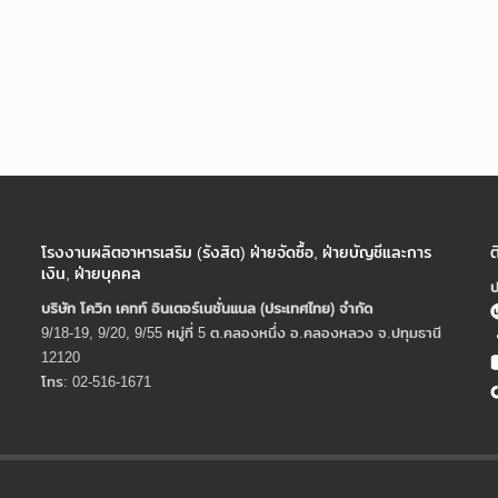
โรงงานผลิตอาหารเสริม (รังสิต) ฝ่ายจัดซื้อ, ฝ่ายบัญชีและการ
ต
เงิน, ฝ่ายบุคคล
ป
บริษัท โควิก เคทท์ อินเตอร์เนชั่นแนล (ประเทศไทย) จํากัด
9/18-19, 9/20, 9/55 หมู่ที่ 5 ต.คลองหนึ่ง อ.คลองหลวง จ.ปทุมธานี
12120
โทร: 02-516-1671