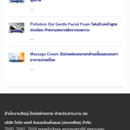
สุขภาพ
...
Pollution Out Gentle Facial Foam โฟมล้างหน้าสูตร
อ่อนโยน ทำความสะอาดผิวจากมลภาวะ
...
Massage Cream ตัวช่วยผ่อนคลายกล้ามเนื้อและบรรเทา
อาการปวดเมื่อย
...
สำนักงานใหญ่ ติดต่อฝ่ายขาย ฝ่ายประสานงาน อย.
บริษัท โควิก เคทท์ อินเตอร์เนชั่นแนล (ประเทศไทย) จํากัด
76/60, 76/62, 76/64 ถนนแจ้งวัฒนะ แขวงอนุสาวรีย์ เขตบางเขน