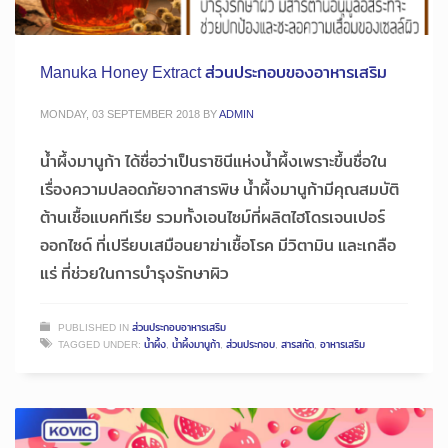
Manuka Honey Extract ส่วนประกอบของอาหารเสริม
MONDAY, 03 SEPTEMBER 2018
BY
ADMIN
น้ำผึ้งมานูก้า ได้ชื่อว่าเป็นราชินีแห่งน้ำผึ้งเพราะขึ้นชื่อใน
เรื่องความปลอดภัยจากสารพิษ น้ำผึ้งมานูก้ามีคุณสมบัติ
ต้านเชื้อแบคทีเรีย รวมทั้งเอนไซม์ที่ผลิตไฮโดรเจนเปอร์
ออกไซด์ ที่เปรียบเสมือนยาฆ่าเชื้อโรค มีวิตามิน และเกลือ
แร่ ที่ช่วยในการบำรุงรักษาผิว
PUBLISHED IN
ส่วนประกอบอาหารเสริม
TAGGED UNDER:
น้ำผึ้ง
,
น้ำผึ้งมานูก้า
,
ส่วนประกอบ
,
สารสกัด
,
อาหารเสริม