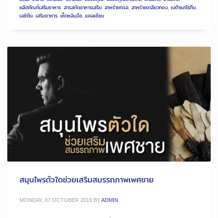
ผลิตภัณฑ์เสริมอาหาร
,
สารสกัดอาหารเสริม
,
สาหร่ายทะเล
,
สาหร่ายเกลียวทอง
,
เบต้าแคโรทีน
,
เลซิติน
,
เสริมอาหาร
,
เห็ดหลินจือ
,
แคลเซียม
สมุนไพรตัวใดช่วยเสริมสมรรถภาพเพศชาย
MONDAY, 07 OCTOBER 2019
BY
ADMIN