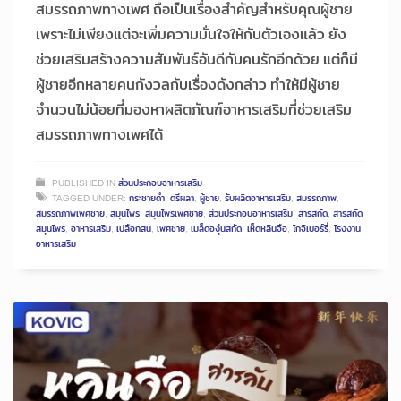
สมรรถภาพทางเพศ ถือเป็นเรื่องสำคัญสำหรับคุณผู้ชาย
เพราะไม่เพียงแต่จะเพิ่มความมั่นใจให้กับตัวเองแล้ว ยัง
ช่วยเสริมสร้างความสัมพันธ์อันดีกับคนรักอีกด้วย แต่ก็มี
ผู้ชายอีกหลายคนกังวลกับเรื่องดังกล่าว ทำให้มีผู้ชาย
จำนวนไม่น้อยที่มองหาผลิตภัณฑ์อาหารเสริมที่ช่วยเสริม
สมรรถภาพทางเพศได้
PUBLISHED IN
ส่วนประกอบอาหารเสริม
TAGGED UNDER:
กระชายดำ
,
ตรีผลา
,
ผู้ชาย
,
รับผลิตอาหารเสริม
,
สมรรถภาพ
,
สมรรถภาพเพศชาย
,
สมุนไพร
,
สมุนไพรเพศชาย
,
ส่วนประกอบอาหารเสริม
,
สารสกัด
,
สารสกัด
สมุนไพร
,
อาหารเสริม
,
เปลือกสน
,
เพศชาย
,
เมล็ดองุ่นสกัด
,
เห็ดหลินจือ
,
โกจิเบอร์รี่
,
โรงงาน
อาหารเสริม