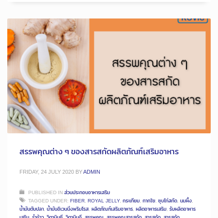
สรรพคุณต่าง ๆ ของสารสกัดผลิตภัณฑ์เสริมอาหาร
FRIDAY, 24 JULY 2020
BY
ADMIN
PUBLISHED IN
ส่วนประกอบอาหารเสริม
TAGGED UNDER:
FIBER
,
ROYAL JELLY
,
กระเทียม
,
กากใย
,
ซุบไก่สกัด
,
นมผึ้ง
,
น้ำมันตับปลา
,
น้ำมันอิเวนนิ่งพริมโรส
,
ผลิตภัณฑ์เสริมอาหาร
,
ผลิตอาหารเสริม
,
รับผลิตอาหาร
เสริม
,
รำข้าว
,
วิตามินซี
,
วิตามินอี
,
สรรพคุณ
,
สรรพคุณสารสกัด
,
สารสกัด
,
สารสกัด