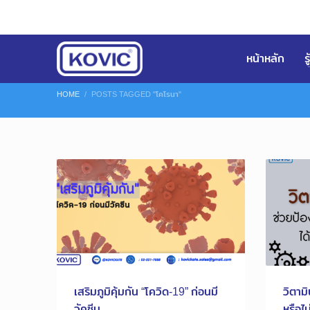
หน้าหลัก
ร
HOME
POSTS TAGGED "โคโรนา"
เสริมภูมิคุ้มกัน “โควิด-19” ก่อนมี
วิตาม
วัคซีน
หรือไม