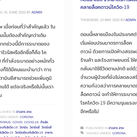
คลายล็อคดาวน์โควิด-19
, 01 JUNE 2020
BY
ADMIN
THURSDAY, 14 MAY 2020
BY
ADMIN
 เมื่อก่อนที่ว่าสำคัญแล้ว ใน
ตอนนี้หลายเมืองในประเทศต
บันนั้นต้องสำคัญกว่าเดิม
เริ่มผ่อนปรนมาตรการล็อค
งจากช่วงนี้มีการระบาดของ
ดาวน์ ด้วยการเปิดห้างสรรพส
ไวรัสหรืออีกชื่อก็คือ โค
ร้านค้า และโรงภาพยนตร์ ให้
9 ที่กำลังระบาดอย่างหนักทั่ว
กลับมาใช้ชีวิตตามปกติ แต่ด
ึ่งก็ได้มีคนแนะนำมาว่า การ
จำนวนผู้ป่วยที่ยังไม่ลดลงสร
ตามินซีสามารถช่วยเพิ่มภูมิ
ความกังวลว่าการคลายมาต
นได้ แต่จะจริงหรือไม่นั้นเรา
ล็อคดาวน์ จะทำให้การระบา
น
โรคโควิด-19 มีความรุนแรงเพิ
อีกหรือไม่
LISHED IN
ข่าวสาร สาระ
GED UNDER:
CORONA
,
AVIRUS
,
COVID
,
COVID-19
,
ต้านโค
้องกันโควิด-19
,
วิตามิน
,
วิตามินซี
,
วิตามินซี
PUBLISHED IN
ข่าวสาร สาระ
ันโควิด-19
,
วิตามินป้องกันโควิด-19
,
อาหาร
TAGGED UNDER:
CORONA
,