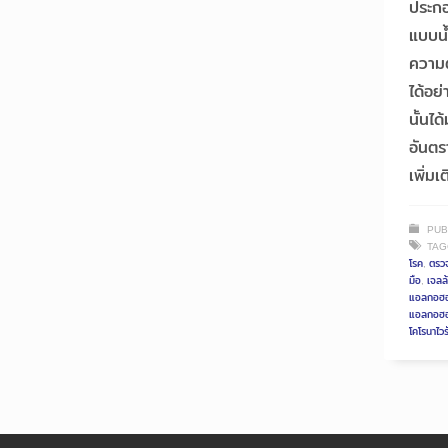
ประกอ
แบบน
ความต
ได้อย่
นั้นไ
อันตร
เพิ่มเ
PUB
TAG
โรค
,
ตรว
มือ
,
เจลล
แอลกอฮอล
แอลกอฮอล
โคโรนาไวร