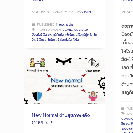
MONDAY, 04 JANUARY 2021
BY
ADMIN
MONDAY
PUBLISHED IN
ข่าวสาร สาระ
สุขภาพ
TAGGED UNDER:
COVID
,
COVID-19
,
ปัจจุ
ป้องกันโควิด-19
,
ภูมิคุ้มกัน
,
เชื้อโรค
,
เสริมภูมิคุ้มกัน
,
โค
วิด
,
โควิด19
,
โคโรนา
,
โคโรนาไวรัส
,
ไวรัส
เนื่อ
โคโรนา
วิด-1
โลก ซ
ทานวิ
ต้านทา
ไปดูกั
PUB
TAG
New Normal ด้านสุขภาพหลัง
CORON
COVID-19
วิด-19
,
ป
ช่วยป้องก