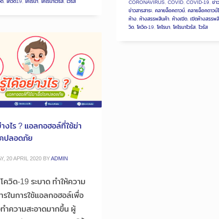
ิด
,
โควิด19
,
โคโรนา
,
โคโรนาไวรัส
,
ไวรัส
CORONAVIRUS
,
COVID
,
COVID-19
,
ข่า
ข่าวสารสาระ
,
คลายล็อคดาวน์
,
คลายล็อคดาวน์โ
ห้าง
,
ห้างสรรพสินค้า
,
ห้างเปิด
,
เปิดห้างสรรพส
วิด
,
โควิด-19
,
โคโรนา
,
โคโรนาไวรัส
,
ไวรัส
อย่างไร ? แอลกอฮอล์ที่ใช้ฆ่า
โรคปลอดภัย
, 20 APRIL 2020
BY
ADMIN
 โควิด-19 ระบาด ทำให้ความ
ารในการใช้แอลกอฮอล์เพื่อ
้อทำความสะอาดมากขึ้น ผู้