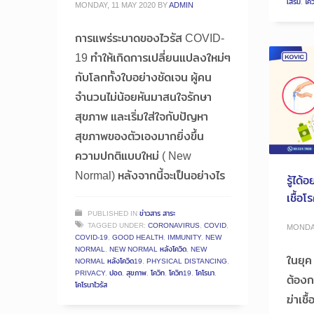
เสริม
,
โคว
MONDAY, 11 MAY 2020
BY
ADMIN
การแพร่ระบาดของไวรัส COVID-
19 ทำให้เกิดการเปลี่ยนแปลงใหม่ๆ
กับโลกทั้งใบอย่างชัดเจน ผู้คน
จำนวนไม่น้อยหันมาสนใจรักษา
สุขภาพ และเริ่มใส่ใจกับปัญหา
สุขภาพของตัวเองมากยิ่งขึ้น
ความปกติแบบใหม่ ( New
Normal) หลังจากนี้จะเป็นอย่างไร
รู้ได้
เชื้อ
PUBLISHED IN
ข่าวสาร สาระ
TAGGED UNDER:
CORONAVIRUS
,
COVID
,
MONDAY
COVID-19
,
GOOD HEALTH
,
IMMUNITY
,
NEW
NORMAL
,
NEW NORMAL หลังโควิด
,
NEW
ในยุค
NORMAL หลังโควิด19
,
PHYSICAL DISTANCING
,
PRIVACY
,
ปอด
,
สุขภาพ
,
โควิท
,
โควิท19
,
โคโรนา
,
ต้องก
โคโรนาไวรัส
ฆ่าเชื