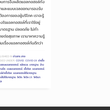
บการจึงผลิตแอลกอฮอล์ทั้ง
้ำและแบบเจลออกมารองรับ
้องการของผู้บริโภค เราจะรู้
างไรแอลกอฮอล์ที่เราใช้อยู่
ด้มาตรฐาน ปลอดภัย ไม่ทำ
ายต่อสุขภาพ เรามาหาความรู้
ติมเรื่องแอลกอฮอล์กันดีกว่า
LISHED IN
ข่าวสาร สาระ
GED UNDER:
COVID
,
COVID-19
,
ฆ่าเชื้อ
จสอบแอลกออฮอล์
,
ผลิตเจล
,
มาตรฐาน
,
ล้าง
้างมือ
,
เจลแอลกอฮอล์
,
เชื้อโรค
,
แอลกอฮอล์
,
์ฆ่าเชื้อโรค
,
แอลกอฮอล์ได้มาตรฐาน
,
์ไม่ได้มาตรฐาน
,
โควิด
,
โควิด-19
,
โคโรนา
,
ัส