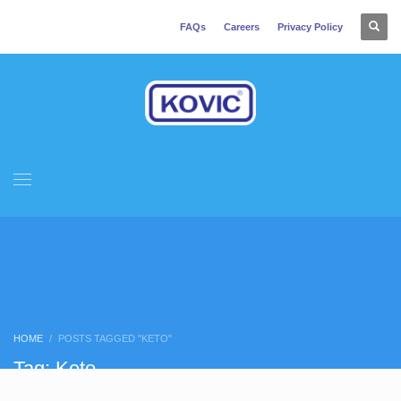
FAQs
Careers
Privacy Policy
HOME
POSTS TAGGED "KETO"
Tag: Keto