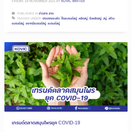
FRIDAY, 19 NOVEMBER 2021
BY
KOVIC WRITER
PUBLISHED IN
ข่าวสาร สาระ
TAGGED UNDER:
ประเภทของผิว
,
ปั้นแบรนด์สบู่
,
ผลิตสบู่
,
รับผลิตสบู่
,
สบู่
,
สร้าง
แบรนด์สบู่
,
อยากมีแบรนด์สบู่
,
แบรนด์สบู่
เทรนด์ตลาดสมุนไพรยุค COVID-19