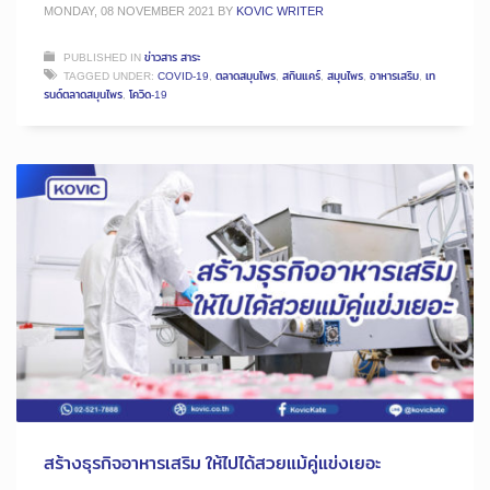
MONDAY, 08 NOVEMBER 2021
BY
KOVIC WRITER
PUBLISHED IN
ข่าวสาร สาระ
TAGGED UNDER:
COVID-19
,
ตลาดสมุนไพร
,
สกินแคร์
,
สมุนไพร
,
อาหารเสริม
,
เท
รนด์ตลาดสมุนไพร
,
โควิด-19
สร้างธุรกิจอาหารเสริม ให้ไปได้สวยแม้คู่แข่งเยอะ