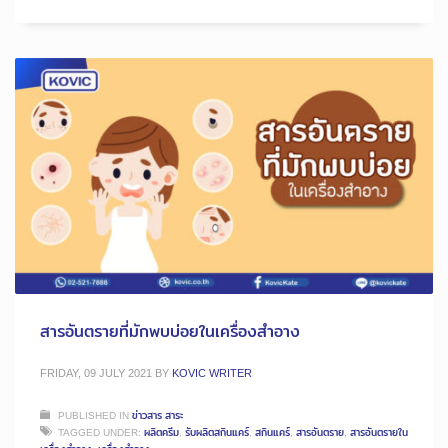
สารอันตรายที่มักพบบ่อยในเครื่องสำอาง
FRIDAY, 09 JULY 2021
BY
KOVIC WRITER
PUBLISHED IN
ข่าวสาร สาระ
TAGGED UNDER:
ผลิตครีม
,
รับผลิตสกินแคร์
,
สกินแคร์
,
สารอันตราย
,
สารอันตรายใน