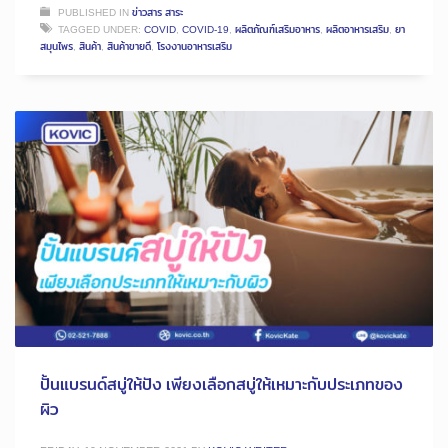
PUBLISHED IN
ข่าวสาร สาระ
TAGGED UNDER:
COVID
,
COVID-19
,
ผลิตภัณฑ์เสริมอาหาร
,
ผลิตอาหารเสริม
,
ยา
สมุนไพร
,
สินค้า
,
สินค้าขายดี
,
โรงงานอาหารเสริม
ปั้นแบรนด์สบู่ให้ปัง เพียงเลือกสบู่ให้เหมาะกับประเภทของ
ผิว