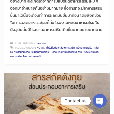
อย่างมาก สังเกตได้จากการมีแบรนด์อาหารเสริมใหม่ ๆ
ออกมาจำหน่ายกันอย่างมากมาย ซึ่งการที่จะมีอาหารเสริม
ขึ้นมาได้นั้นจะต้องทำการผลิตมันขึ้นมาก่อน โดยสิ่งที่ช่วย
ในการผลิตอาหารเสริมก็คือ โรงงานผลิตอาหารเสริม ใน
ปัจจุบันนั้นมีโรงงานอาหารเสริมเกิดขึ้นมากอย่างมากมาย
PUBLISHED IN
ข่าวสาร สาระ
TAGGED UNDER:
KOVIC
,
ทำไมถึงต้องผลิตอาหารเสริม
,
ผลิตอาหารเสริม
,
ผลิต
อาหารเสริมกับโควิก
,
รับผลิตอาหารเสริม
,
โควิก
,
โรงงานผลิตอาหารเสริม
,
โรงงานรับผลิต
อาหารเสริม
,
โรงงานอาหารเสริม
Contact us
Open