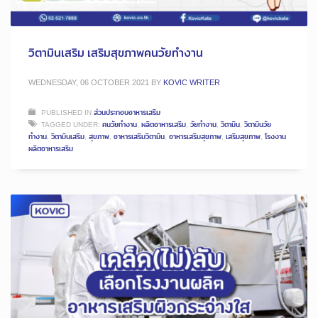
วิตามินเสริม เสริมสุขภาพคนวัยทำงาน
WEDNESDAY, 06 OCTOBER 2021
BY
KOVIC WRITER
PUBLISHED IN
ส่วนประกอบอาหารเสริม
TAGGED UNDER:
คนวัยทำงาน
,
ผลิตอาหารเสริม
,
วัยทำงาน
,
วิตามิน
,
วิตามินวัย
ทำงาน
,
วิตามินเสริม
,
สุขภาพ
,
อาหารเสริมวิตามิน
,
อาหารเสริมสุขภาพ
,
เสริมสุขภาพ
,
โรงงาน
ผลิตอาหารเสริม