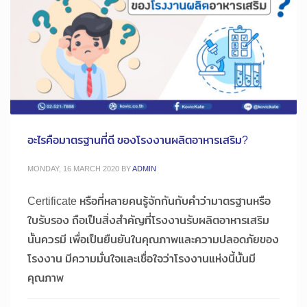
อะไรคือมาตรฐานที่ดี ของโรงงานผลิตอาหารเสริม?
MONDAY, 16 MARCH 2020
BY
ADMIN
Certificate หรือที่หลายคนรู้จักกันกับคำว่ามาตรฐานหรือ
ใบรับรอง ถือเป็นสิ่งสำคัญที่โรงงานรับผลิตอาหารเสริม
นั้นควรมี เพื่อเป็นยืนยันในคุณภาพและความปลอดภัยของ
โรงงาน มีความมั่นใจและเชื่อใจว่าโรงงานแห่งนี้นั้นมี
คุณภาพ