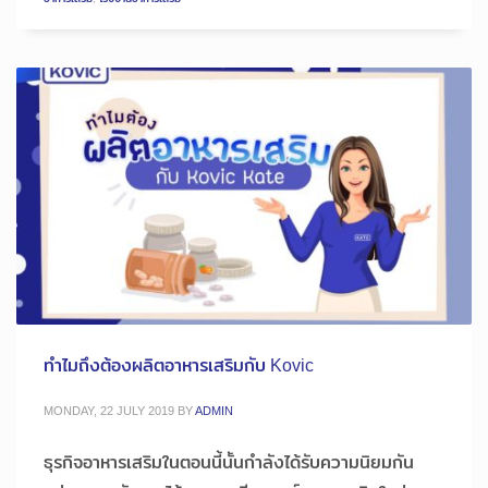
ทำไมถึงต้องผลิตอาหารเสริมกับ Kovic
MONDAY, 22 JULY 2019
BY
ADMIN
ธุรกิจอาหารเสริมในตอนนี้นั้นกำลังได้รับความนิยมกัน