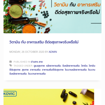
วิตามิน กับ อาหารเสริม ดีต่อสุขภาพจริงหรือไม่
MONDAY, 26 OCTOBER 2020
BY
ADMIN
PUBLISHED IN
ข่าวสาร สาระ
TAGGED UNDER:
ดูแลสุขภาพ
,
ผลิตอาหารเสริม
,
รับผลิตอาหารเสริม
,
วิตามิน
,
วิตามิน
ดีต่อสุขภาพ
,
สุขภาพ
,
อาหารเสริม
,
อาหารเสริมดีต่อสุขภาพ
,
โรงงานผลิตอาหารเสริม
,
โรงงาน
รับผลิตอาหารเสริม
,
โรงงานอาหารเสริม