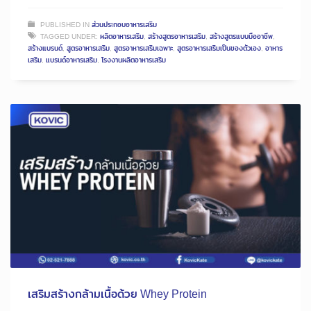
PUBLISHED IN
ส่วนประกอบอาหารเสริม
TAGGED UNDER:
ผลิตอาหารเสริม
,
สร้างสูตรอาหารเสริม
,
สร้างสูตรแบบมืออาชีพ
,
สร้างแบรนด์
,
สูตรอาหารเสริม
,
สูตรอาหารเสริมเฉพาะ
,
สูตรอาหารเสริมเป็นของตัวเอง
,
อาหาร
เสริม
,
แบรนด์อาหารเสริม
,
โรงงานผลิตอาหารเสริม
เสริมสร้างกล้ามเนื้อด้วย Whey Protein