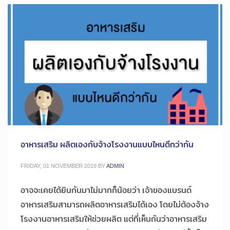
อาหารเสริม ผลิตเองกับจ้างโรงงานแบบไหนดีกว่ากัน
FRIDAY, 01 NOVEMBER 2019
BY
ADMIN
อาจจะเคยได้ยินกันมาไม่มากก็น้อยว่า เจ้าของแบรนด์
อาหารเสริมสามารถผลิตอาหารเสริมได้เอง โดยไม่ต้องจ้าง
โรงงานอาหารเสริมให้ช่วยผลิต แต่ที่เห็นกันว่าอาหารเสริม