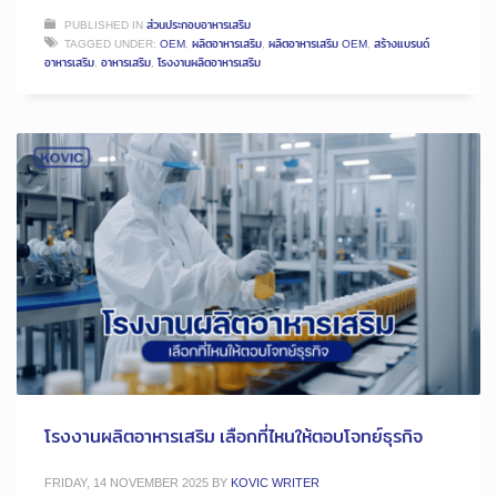
PUBLISHED IN
ส่วนประกอบอาหารเสริม
TAGGED UNDER:
OEM
,
ผลิตอาหารเสริม
,
ผลิตอาหารเสริม OEM
,
สร้างแบรนด์
อาหารเสริม
,
อาหารเสริม
,
โรงงานผลิตอาหารเสริม
โรงงานผลิตอาหารเสริม เลือกที่ไหนให้ตอบโจทย์ธุรกิจ
FRIDAY, 14 NOVEMBER 2025
BY
KOVIC WRITER