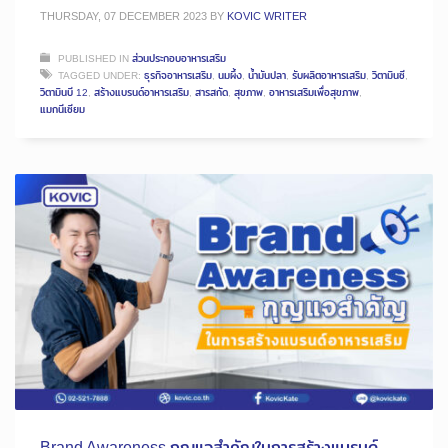
THURSDAY, 07 DECEMBER 2023
BY
KOVIC WRITER
PUBLISHED IN
ส่วนประกอบอาหารเสริม
TAGGED UNDER:
ธุรกิจอาหารเสริม
,
นมผึ้ง
,
น้ำมันปลา
,
รับผลิตอาหารเสริม
,
วิตามินซี
,
วิตามินบี 12
,
สร้างแบรนด์อาหารเสริม
,
สารสกัด
,
สุขภาพ
,
อาหารเสริมเพื่อสุขภาพ
,
แมกนีเซียม
Brand Awareness กุญแจสำคัญในการสร้างแบรนด์