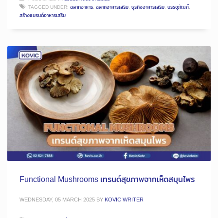
TAGGED UNDER:
ฉลากอาหาร
,
ฉลากอาหารเสริม
,
ธุรกิจอาหารเสริม
,
บรรจุภัณฑ์
,
สร้างแบรนด์อาหารเสริม
Functional Mushrooms เทรนด์สุขภาพจากเห็ดสมุนไพร
WEDNESDAY, 05 MARCH 2025
BY
KOVIC WRITER