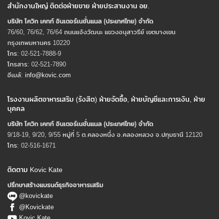
สำนักงานใหญ่ ติดต่อฝ่ายขาย ฝ่ายประสานงาน อย.
บริษัท โควิก เคทท์ อินเตอร์เนชั่นแนล (ประเทศไทย) จํากัด
76/60, 76/62, 76/64 ถนนแจ้งวัฒนะ แขวงอนุสาวรีย์ เขตบางเขน
กรุงเทพมหานคร 10220
โทร: 02-521-7888-9
โทรสาร: 02-521-7890
อีเมล์:
info@kovic.com
โรงงานผลิตอาหารเสริม (รังสิต) ฝ่ายจัดซื้อ, ฝ่ายบัญชีและการเงิน, ฝ่าย
บุคคล
บริษัท โควิก เคทท์ อินเตอร์เนชั่นแนล (ประเทศไทย) จํากัด
9/18-19, 9/20, 9/55 หมู่ที่ 5 ต.คลองหนึ่ง อ.คลองหลวง จ.ปทุมธานี 12120
โทร: 02-516-1671
ติดตาม Kovic Kate
ปรึกษาสร้างแบรนด์ธุรกิจอาหารเสริม
@kovickate
@Kovickate
Kovic Kate