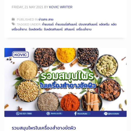
FRIDAY, 21 MAY 2021
BY
KOVIC WRITER
PUBLISHED IN
ข่าวสาร สาระ
TAGGED UNDER:
ทำแบรนด์
,
ทำแบรนด์สกินแคร์
,
ประเภทสกินแคร์
,
ผลิตครีม
,
ผลิต
เครื่องสำอาง
,
รับผลิตครีม
,
รับผลิตสกินแคร์
,
สกินแคร์
,
เครื่องสำอาง
รวมสมุนไพรในเครื่องสำอางขัดผิว