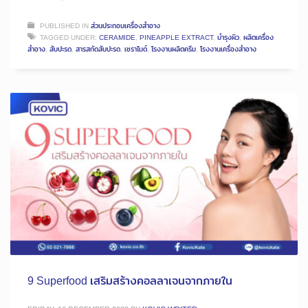
PUBLISHED IN
ส่วนประกอบเครื่องสำอาง
TAGGED UNDER:
CERAMIDE
,
PINEAPPLE EXTRACT
,
บำรุงผิว
,
ผลิตเครื่อง
สำอาง
,
สับปะรด
,
สารสกัดสับปะรด
,
เซราไมด์
,
โรงงานผลิตครีม
,
โรงงานเครื่องสำอาง
9 Superfood เสริมสร้างคอลลาเจนจากภายใน