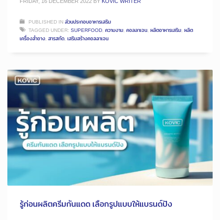
FRIDAY, 16 DECEMBER 2022
BY
KOVIC WRITER
PUBLISHED IN
ส่วนประกอบอาหารเสริม
TAGGED UNDER:
SUPERFOOD
,
ความงาม
,
คอลลาเจน
,
ผลิตอาหารเสริม
,
ผลิต
เครื่องสำอาง
,
สารสกัด
,
เสริมสร้างคอลลาเจน
รู้ก่อนผลิตครีมกันแดด เลือกรูปแบบให้แบรนด์ปัง