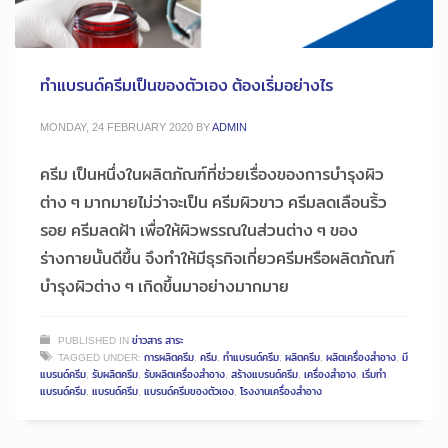
ทำแบรนด์ครีมเป็นของตัวเอง ต้องเริ่มอย่างไร
MONDAY, 24 FEBRUARY 2020
BY
ADMIN
ครีม เป็นหนึ่งในผลิตภัณฑ์ที่ช่วยเรื่องของการบำรุงผิว
ต่าง ๆ มากมายไม่ว่าจะเป็น ครีมผิวขาว ครีมลดเลือนริ้ว
รอย ครีมลดฝ้า เพื่อให้ผิวพรรณในส่วนต่าง ๆ ของ
ร่างกายนั้นดีขึ้น จึงทำให้มีธุรกิจเกี่ยวครีมหรือผลิตภัณฑ์
บำรุงผิวต่าง ๆ เกิดขึ้นมาอย่างมากมาย
PUBLISHED IN
ข่าวสาร สาระ
TAGGED UNDER:
การผลิตครีม
,
ครีม
,
ทำแบรนด์ครีม
,
ผลิตครีม
,
ผลิตเครื่องสำอาง
,
มี
แบรนด์ครีม
,
รับผลิตครีม
,
รับผลิตเครื่องสำอาง
,
สร้างแบรนด์ครีม
,
เครื่องสำอาง
,
เริ่มทำ
แบรนด์ครีม
,
แบรนด์ครีม
,
แบรนด์ครีมของตัวเอง
,
โรงงานเครื่องสำอาง